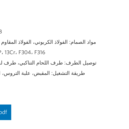
ال
مواد الصمام: الفولاذ الكربوني، الفولاذ المقاوم للصدأ وفولاذ الطرف الثنائي وإلخ
مواد القطع الداخلية: 304، F316
توصيل الطرف: طرف اللحام التناكبي، طرف لح
طريقة التشغيل: المقبض، علبة التروس، ال
pdf