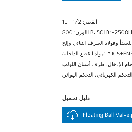
القطر: 1/2"~10"
وزن: 800LB، 50LB～2500LB
A105+ENP، 13Cr، F
ام الإدخال، طرف أسنان اللولب
تحكم الكهربائي، التحكم الهوائي
دليل تحميل
Floating Ball Valve.