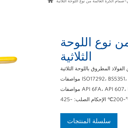
>صمام الكرة العائمة من نوع اللوحة الثلاثية
ن نوع اللوحة
الثلاثية
ذ المطروق باللوحة الثلاثية YDF حسب
مواصفات ISO17292، BS5351، ASME B16.34 وإلخ، يتوافق مع متطلبات
مواصفات API 6FA، API 607، NACE MR 01-75 أو MR 01-03. مجال درجة
سلسلة المنتجات