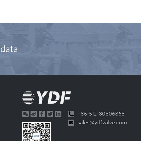
التالي ؟:
+86-512-80806868
sales@ydfvalve.com