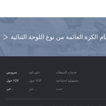
 الكرة العائمة من نوع اللوحة الثنائية
خدمات المبيعات
داون لود
سرویس
مسئولية اجتماعية
حول YDF
حول YDF
حدث
خبر ،
خبر ،